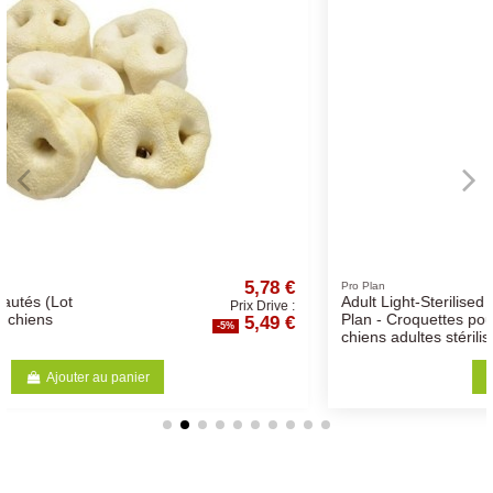
5,78 €
65,26
Pro Plan
Adult Light-Sterilised - Pro
 Drive :
Prix Drive
,49 €
62,00
Plan - Croquettes pour
-5%
chiens adultes stérilisés
Ajouter au panier