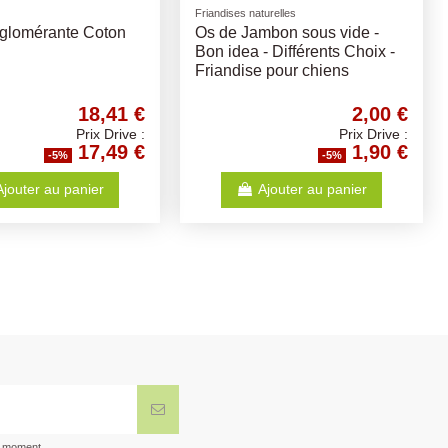
Friandises naturelles
Sandy Clumping
Os Calcium 200Gr
rbon 10kg
8,41 €
3,68 €
Prix Drive :
Prix Drive :
7,99 €
3,50 €
-5%
-5%
Ajouter au panier
Ajouter au panier
t moment.