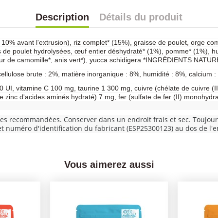
Description
Détails du produit
0% avant l'extrusion), riz complet* (15%), graisse de poulet, orge com
es de poulet hydrolysées, œuf entier déshydraté* (1%), pomme* (1%), hu
leur de camomille*, anis vert*), yucca schidigera.*INGRÉDIENTS NATU
ellulose brute : 2%, matière inorganique : 8%, humidité : 8%, calcium 
0 UI, vitamine C 100 mg, taurine 1 300 mg, cuivre (chélate de cuivre 
e zinc d'acides aminés hydraté) 7 mg, fer (sulfate de fer (II) monohydr
res recommandées. Conserver dans un endroit frais et sec. Toujours 
 et numéro d'identification du fabricant (ESP25300123) au dos de l'
Vous aimerez aussi