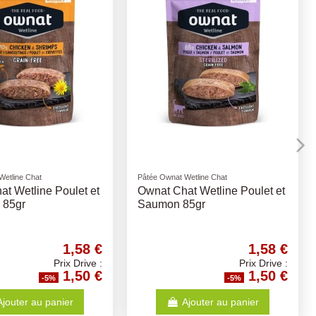
Rupture de stock
Wetline Chat
Pâtée Ownat Wetline Chat
at Wetline Dinde et
Ownat Chat Wetline Kitten
r
Saumon et Dinde 85gr
1,58 €
1,58 €
Prix Drive :
Prix Drive :
1,50 €
1,50 €
-5%
-5%
Ajouter au panier
Voir