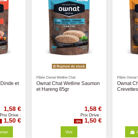
Pâtée Ownat Wetline Chat
Pâtée Ownat 
Poulet et
Ownat Chat Wetline Poulet et
Ownat Ch
Dinde 85gr
Thon 85g
1,58 €
1,58 €
Prix Drive :
Prix Drive :
1,50 €
1,50 €
%
-5%
anier
Ajouter au panier