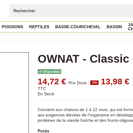
JA
POISSONS
REPTILES
BASSE-COUR/CHEVAL
BASSIN
C
OWNAT - Classic
Disponible
14,72 €
13,98 €
Prix Drive :
-5%
TTC
En Stock
Convient aux chatons de 1 à 12 mois, qui est form
aux exigences élevées de l'organisme en développe
protéines de la viande fraîche et des fructo-oligosac
Poids