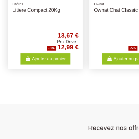
Maison de toilette
Compléments Alimentaires
Maison de toilette d'angle
Huile de Saumon - D
55x45x38 - Différents Coloris
Volumes
15,78 €
Prix Drive :
14,99 €
-5%
-5%
Ajouter au panier
Ajouter au p
Recevez nos offr