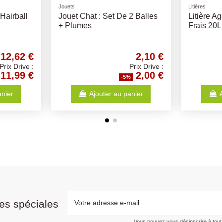
Arbres à chat
Litières
ifférents
Arbre a Chat LILO
Litière 
50x50x105Cm
active ca
11,57 €
36,83 €
Prix Drive :
Prix Drive :
10,99 €
34,99 €
-5%
anier
Ajouter au panier
es spéciales
Vous pouvez vous désinscrire à tou