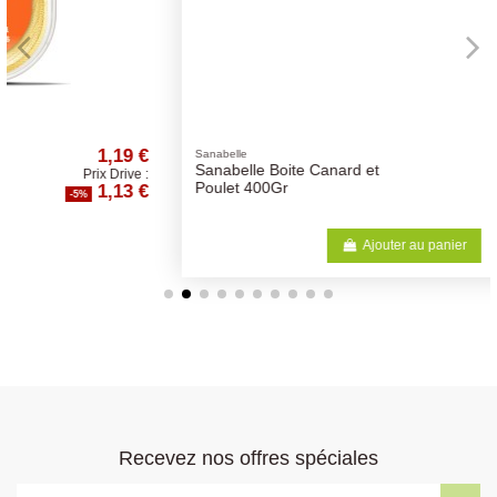
€
2,41 €
Sanabelle
Sanabelle Boite Canard et
 :
Prix Drive :
€
2,29 €
Poulet 400Gr
-5%
Ajouter au panier
Recevez nos offres spéciales