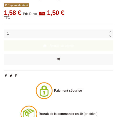
Rupture de stock
1,58 €
1,50 €
Prix Drive :
-5%
TTC
Ajouter au panier
Paiement sécurisé
Retrait de la commande en 1h
(en drive)