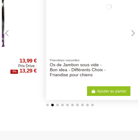
€
2,00 €
Friandises naturelles
Os de Jambon sous vide -
:
Prix Drive :
€
1,90 €
Bon idea - Différents Choix -
-5%
Friandise pour chiens
Ajouter au panier