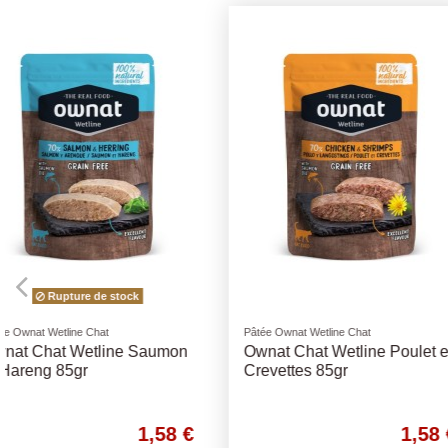
Pâtée Ownat Wetline Chat
Pâtée Ownat Wetline Chat
Ownat Chat Wetline Poulet et
Ownat Chat Wetline 
Crevettes 85gr
Saumon 85gr
1,58 €