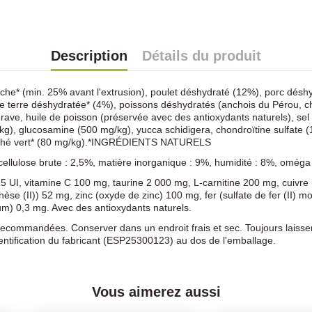
Description
Détails du produit
aîche* (min. 25% avant l'extrusion), poulet déshydraté (12%), porc déshyd
e terre déshydratée* (4%), poissons déshydratés (anchois du Pérou, c
rave, huile de poisson (préservée avec des antioxydants naturels), sel
, glucosamine (500 mg/kg), yucca schidigera, chondroïtine sulfate (10
), thé vert* (80 mg/kg).*INGRÉDIENTS NATURELS
cellulose brute : 2,5%, matière inorganique : 9%, humidité : 8%, oméga
 UI, vitamine C 100 mg, taurine 2 000 mg, L-carnitine 200 mg, cuivre (s
e (II)) 52 mg, zinc (oxyde de zinc) 100 mg, fer (sulfate de fer (II) m
um) 0,3 mg. Avec des antioxydants naturels.
recommandées. Conserver dans un endroit frais et sec. Toujours laisser d
dentification du fabricant (ESP25300123) au dos de l'emballage.
Vous aimerez aussi