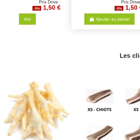
Prix Drive :
1,50 €
-5%
-5
Ajouter au panier
Ajouter au p
Les cl