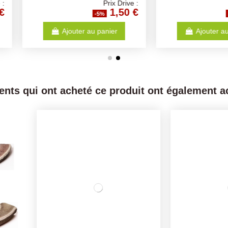
Prix Drive :
Prix Drive :
1,50 €
1,50 €
%
-5%
anier
Ajouter au panier
ients qui ont acheté ce produit ont également ac