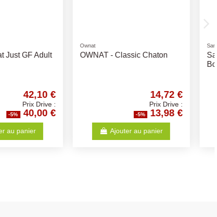
Poules
 Boite Truite et
Mais Entier 20Kg
0Gr
2,41 €
9,46 €
Prix Drive :
Prix Drive :
2,29 €
8,99 €
-5%
-5%
Ajouter au panier
Ajouter au panier