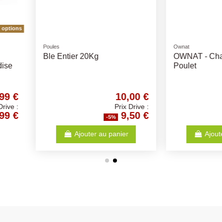
Ownat
Sanabelle
GF Adult
OWNAT - Classic Chaton
Sanabelle
Boeuf 40
42,10 €
14,72 €
Prix Drive :
Prix Drive :
40,00 €
13,98 €
-5%
anier
Ajouter au panier