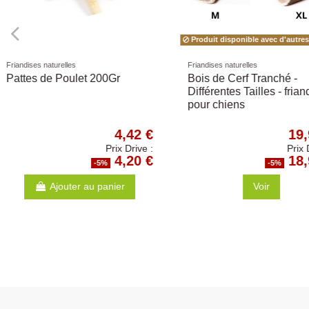
Poules
Ownat
Ble Entier 20Kg
OWNAT - Chat Just 
Poulet
10,00 €
Prix Drive :
9,50 €
-5%
-5%
Ajouter au panier
Ajouter au p