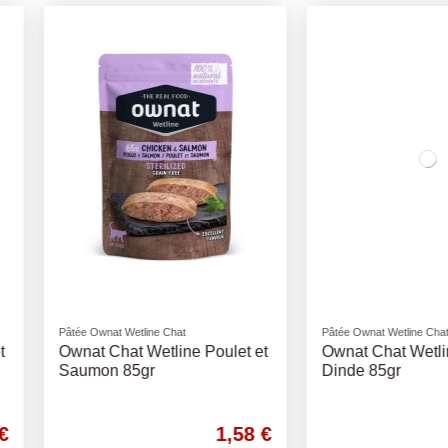
Pâtée Ownat Wetline Chat
Pâtée Ownat 
Poulet et
Ownat Chat Wetline Poulet et
Ownat Ch
Dinde 85gr
Thon 85g
1,58 €
1,58 €