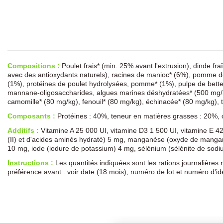
Compositions :
Poulet frais* (min. 25% avant l'extrusion), dinde fr
avec des antioxydants naturels), racines de manioc* (6%), pomme d
(1%), protéines de poulet hydrolysées, pomme* (1%), pulpe de bette
mannane-oligosaccharides, algues marines déshydratées* (500 mg/kg)
camomille* (80 mg/kg), fenouil* (80 mg/kg), échinacée* (80 mg/kg
Composants :
Protéines : 40%, teneur en matières grasses : 20%, 
Additifs :
Vitamine A 25 000 UI, vitamine D3 1 500 UI, vitamine E 425
(II) et d'acides aminés hydraté) 5 mg, manganèse (oxyde de manganès
10 mg, iode (iodure de potassium) 4 mg, sélénium (sélénite de sodi
Instructions :
Les quantités indiquées sont les rations journalières 
préférence avant : voir date (18 mois), numéro de lot et numéro d'i