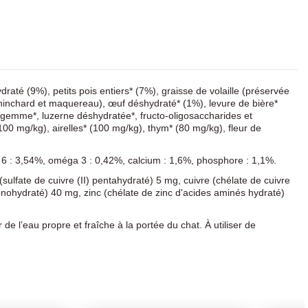
raté (9%), petits pois entiers* (7%), graisse de volaille (préservée
hinchard et maquereau), œuf déshydraté* (1%), levure de bière*
 gemme*, luzerne déshydratée*, fructo-oligosaccharides et
0 mg/kg), airelles* (100 mg/kg), thym* (80 mg/kg), fleur de
 6 : 3,54%, oméga 3 : 0,42%, calcium : 1,6%, phosphore : 1,1%.
ulfate de cuivre (II) pentahydraté) 5 mg, cuivre (chélate de cuivre
onohydraté) 40 mg, zinc (chélate de zinc d'acides aminés hydraté)
e l’eau propre et fraîche à la portée du chat. À utiliser de