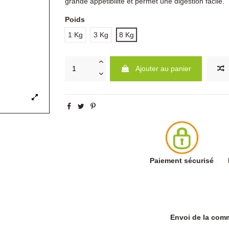
grande appétibilité et permet une digestion facile.
Poids
1 Kg
3 Kg
8 Kg
Ajouter au panier
Paiement sécurisé
Envoi de la co