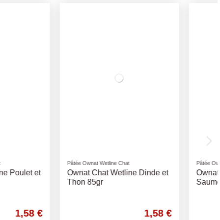
Rupture de stock
Wetline Chat
Pâtée Ownat Wetline Chat
at Wetline Dinde et
Ownat Chat Wetline Kitten
r
Saumon et Dinde 85gr
1,58 €
1,58 €