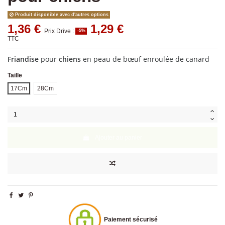
Produit disponible avec d'autres options
1,36 €
1,29 €
Prix Drive :
-5%
TTC
Friandise
pour
chiens
en peau de bœuf enroulée de canard
Taille
17Cm
28Cm
Ajouter au panier
Paiement sécurisé