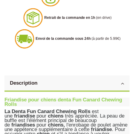
Retrait de la commande en 1h
(en drive)
Envoi de la commande sous 24h
(à partir de 5.99€)
Description
Friandise pour chiens denta Fun Canard Chewing
Rolls
La Denta Fun Canard Chewing Rolls
est
une
friandise
pour
chiens
très appréciée. La peau de
buffle est l'élément principal de beaucoup
de
friandises
pour
chiens,
l'enrobage de poulet amène
une appétence supplémentaire à cette
friandise
. Pour
occuper votre
chien
et s'il a tendance à vouloir