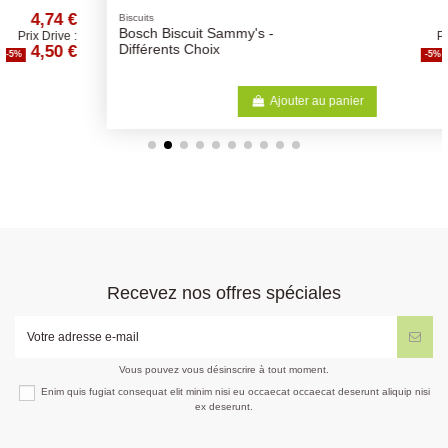
€
3,68 €
Biscuits
Bosch Biscuit Sammy's -
:
Prix Drive :
€
3,50 €
Différents Choix
-5%
Ajouter au panier
Recevez nos offres spéciales
Vous pouvez vous désinscrire à tout moment.
Enim quis fugiat consequat elit minim nisi eu occaecat occaecat deserunt aliquip nisi
ex deserunt.