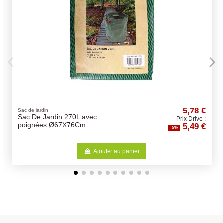
5,78 €
Pipettes
70L avec
Pipettes VETOpure
Prix Drive :
5,49 €
76Cm
antiparasitaires - Diff
-5%
Choix
Ajouter au panier