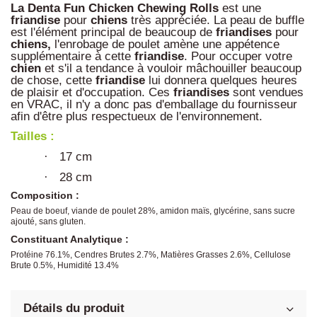
La Denta Fun Chicken Chewing Rolls
est une
friandise
pour
chiens
très appréciée. La peau de buffle
est l'élément principal de beaucoup de
friandises
pour
chiens,
l'enrobage de poulet amène une appétence
supplémentaire à cette
friandise
. Pour occuper votre
chien
et s'il a tendance à vouloir mâchouiller beaucoup
de chose, cette
friandise
lui donnera quelques heures
de plaisir et d'occupation. Ces
friandises
sont vendues
en VRAC, il n'y a donc pas d'emballage du fournisseur
afin d'être plus respectueux de l'environnement.
Tailles :
17 cm
·
28 cm
·
Composition :
Peau de boeuf, viande de poulet 28%, amidon maïs, glycérine, sans sucre
ajouté, sans gluten.
Constituant Analytique :
Protéine 76.1%, Cendres Brutes 2.7%, Matières Grasses 2.6%, Cellulose
Brute 0.5%, Humidité 13.4%
Détails du produit