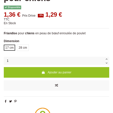
Disponible
1,36 €
1,29 €
Prix Drive :
-5%
TTC
En Stock
Friandise
pour
chiens
en peau de bœuf enroulée de poulet
Dimension
17 cm
28 cm
Ajouter au panier