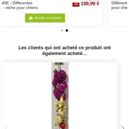
99 €
6,50 
Différentes Tailles - friandise
-5%
pour chiens
Ajouter au panier
Les clients qui ont acheté ce produit ont
également acheté...