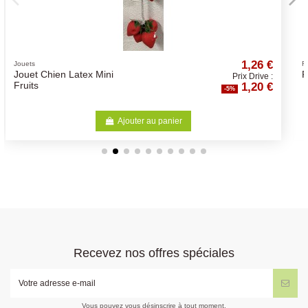
Rupture de stock
1,26 €
2,
Friandises naturelles
Filet Poulet - Agneau 100Gr
Prix Drive :
Prix D
1,20 €
2,
%
-5%
Voir
Recevez nos offres spéciales
Vous pouvez vous désinscrire à tout moment.