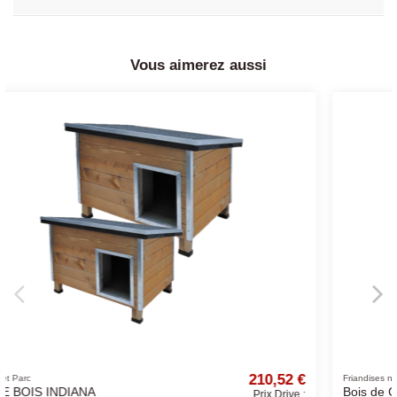
Vous aimerez aussi
52 €
6,84 
Friandises naturelles
Bois de Cerf Entier -
Drive :
Prix Drive 