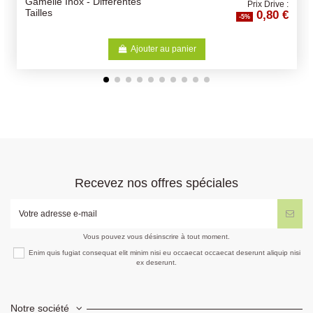
s
Bois de Cerf Entier -
Prix Drive :
0,80 €
Différentes Tailles - friandise
-5%
pour chiens
jouter au panier
Ajoute
Recevez nos offres spéciales
Vous pouvez vous désinscrire à tout moment.
Enim quis fugiat consequat elit minim nisi eu occaecat occaecat deserunt aliquip nisi
ex deserunt.
Notre société