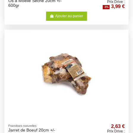
Os a Moelle Seche 20cm +/-
Prix Drive :
3,99 €
600gr
-5%
Ajouter au panier
2,63 €
Friandises naturelles
Jarret de Boeuf 20cm +/-
Prix Drive :