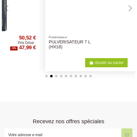
€
10,51 €
Pulvérisateur
PULVERISATEUR 7 L
:
Prix Drive :
€
9,98 €
(HX18)
-5%
Ajouter au panier
Recevez nos offres spéciales