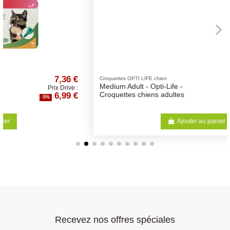
 €
49,46 €
Croquettes OPTI LIFE chien
Medium Adult - Opti-Life -
e :
Prix Drive :
 €
46,99 €
Croquettes chiens adultes
-5%
Ajouter au panier
Recevez nos offres spéciales