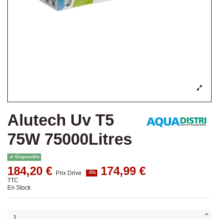
Alutech Uv T5
75W 75000Litres
Disponible
184,20 €
174,99 €
Prix Drive :
-5%
TTC
En Stock