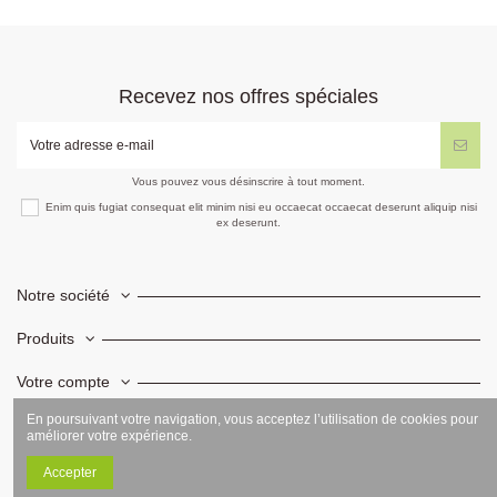
Recevez nos offres spéciales
Vous pouvez vous désinscrire à tout moment.
Enim quis fugiat consequat elit minim nisi eu occaecat occaecat deserunt aliquip nisi
ex deserunt.
Notre société
Produits
Votre compte
En poursuivant votre navigation, vous acceptez l’utilisation de cookies pour
Informations
améliorer votre expérience.
Accepter