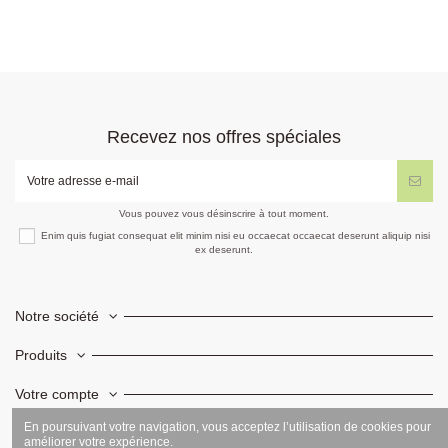
Recevez nos offres spéciales
Vous pouvez vous désinscrire à tout moment.
Enim quis fugiat consequat elit minim nisi eu occaecat occaecat deserunt aliquip nisi
ex deserunt.
Notre société
Produits
Votre compte
En poursuivant votre navigation, vous acceptez l’utilisation de cookies pour
Informations
améliorer votre expérience.