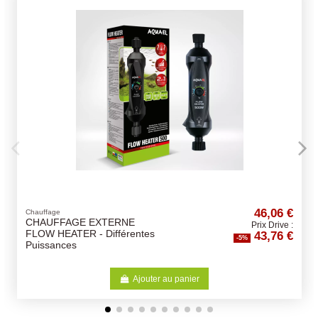
46,06 €
Nettoyage
RNE
Pince/Ciseaux Droits ou
Prix Drive :
43,76 €
érentes
Incurvée - Aquael
-5%
Ajouter au panier
Aj