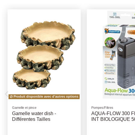
Racines et plantes
Coupes griffes et brosse
c
PLANTE PANDANUS
Brosse Douce R
HAGEN