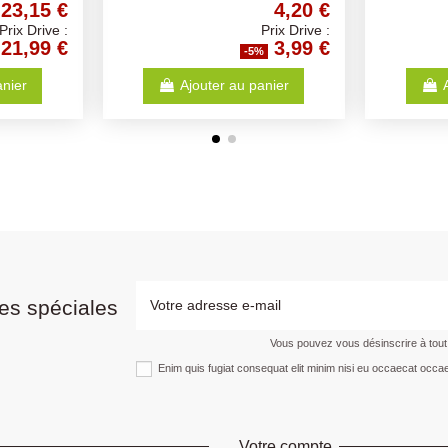
3,47 €
24,20 €
Prix Drive :
Prix Drive :
3,30 €
22,99 €
-5%
-5%
u panier
Ajouter au panier
es spéciales
Vous pouvez vous désinscrire à tou
Enim quis fugiat consequat elit minim nisi eu occaecat occae
Votre compte