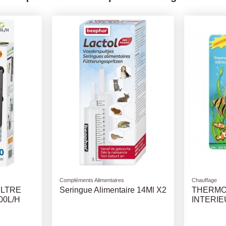
s
Pro Plan
Caisses e
ongeurs
Mini Adult Sensitive Skin -
PANI
Pro Plan - Croquettes chiens
PICO 
adultes