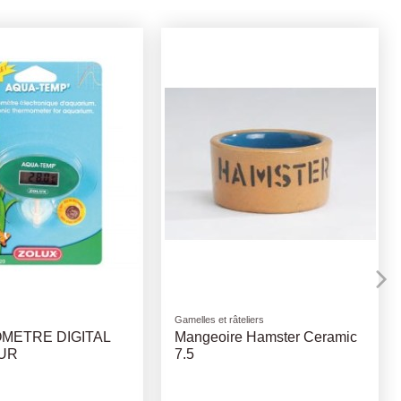
t sacs de transport
Laisses et harnais
ER TPT RONGEURS
HARNAIS + LAISSE RATS
23x16x17cm
12-18cm 120cm