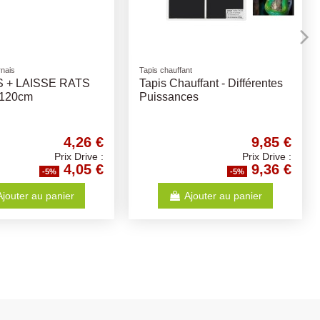
t disponible avec d'autres options
hauffant
Racines et plantes
 Chauffant - Différentes
PLANTE PANDANUS
sances
HAGEN
10,51 €
7,36 €
Prix Drive :
Prix Drive :
9,98 €
6,99 €
-5%
-5%
Voir
Ajouter au panier