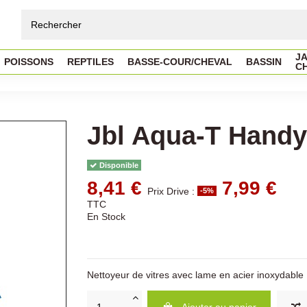
JA
POISSONS
REPTILES
BASSE-COUR/CHEVAL
BASSIN
C
Jbl Aqua-T Handy
Disponible
8,41 €
7,99 €
Prix Drive :
-5%
TTC
En Stock
Nettoyeur de vitres avec lame en acier inoxydable
Ajouter au panier