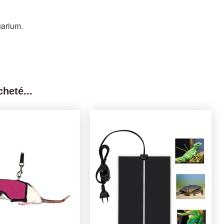
uarium.
heté...