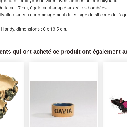
aquarium : nettoyeur de vitres avec lame en acier inoxydable.
 de lame : 7 cm, également adapté aux vitres bombées.
tilisation, aucun endommagement du collage de silicone de l’aq
T Handy, dimensions : 8 x 13,5 cm.
ients qui ont acheté ce produit ont également ac