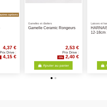
Produi
res
Caisses et sacs de transport
Câble c
taire 14Ml X2
PANIER TPT RONGEURS
Cable
PICO 23x16x17cm
Puis
4,20 €
3,40 €
Prix Drive :
Prix Drive :
3,99 €
3,23 €
-5%
-5%
au panier
Ajouter au panier