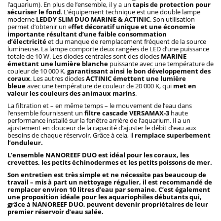
l’aquarium). En plus de l’ensemble, il y a un
tapis de protection pour
sécuriser le fond
. L’équipement technique est une double lampe
moderne
LEDDY SLIM DUO MARINE & ACTINIC
. Son utilisation
permet d’obtenir un e
ffet décoratif unique et une économie
importante résultant d’une faible consommation
d’électricité
et du manque de remplacement fréquent de la source
lumineuse. La lampe comporte deux rangées de LED d’une puissance
totale de 10 W. Les diodes centrales sont des diodes
MARINE
émettant une lumière blanche
puissante avec une température de
couleur de 10 000 K,
garantissant ainsi le bon développement des
coraux
. Les autres diodes
ACTINIC
émettent une lumière
bleue
avec une température de couleur de 20 000 K, qui
met en
valeur les couleurs des animaux marins
.
La filtration et – en même temps – le mouvement de l’eau dans
l’ensemble fournissent un
filtre cascade VERSAMAX-3
haute
performance installé sur la fenêtre arrière de l’aquarium. Il a un
ajustement en douceur de la capacité d’ajuster le débit d’eau aux
besoins de chaque réservoir. Grâce à cela, il
remplace superbement
l’onduleur.
L’ensemble NANOREEF DUO est idéal pour les coraux, les
crevettes, les petits échinodermes et les petits poissons de mer.
Son entretien est très simple et ne nécessite pas beaucoup de
travail – mis à part un nettoyage régulier, il est recommandé de
remplacer environ 10 litres d’eau par semaine. C’est également
une proposition idéale pour les aquariophiles débutants qui,
grâce à NANOREEF DUO, peuvent devenir propriétaires de leur
premier réservoir d’eau salée.