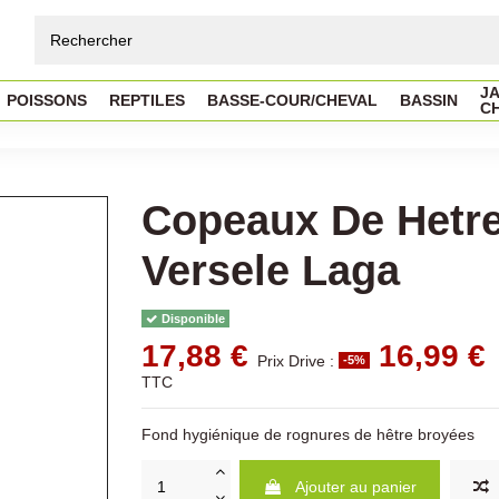
JA
POISSONS
REPTILES
BASSE-COUR/CHEVAL
BASSIN
C
Copeaux De Hetr
Versele Laga
Disponible
17,88 €
16,99 €
Prix Drive :
-5%
TTC
Fond hygiénique de rognures de hêtre broyées
Ajouter au panier