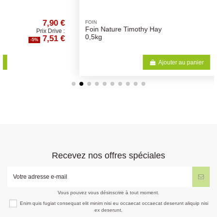
€
4,74 €
FOIN
Foin Nature Timothy Hay
:
Prix Drive :
€
4,50 €
0,5kg
-5%
Ajouter au panier
Recevez nos offres spéciales
Vous pouvez vous désinscrire à tout moment.
Enim quis fugiat consequat elit minim nisi eu occaecat occaecat deserunt aliquip nisi
ex deserunt.