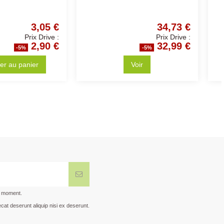
9,85 €
9,46 €
Prix Drive :
Prix Drive :
9,36 €
8,99 €
-5%
-5%
Ajouter au panier
Ajouter au panier
t moment.
cat deserunt aliquip nisi ex deserunt.