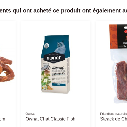
ients qui ont acheté ce produit ont également ac
Friandises naturelles
Tapis chauffa
férentes
Oreille de Porc Fumée -
Tapis Cha
ens
Friandise chien
Puissanc