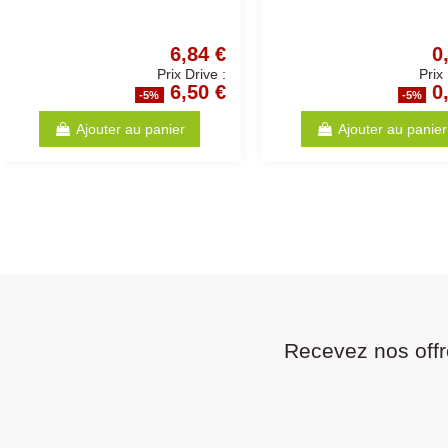
34,73 €
Prix Drive :
32,99 €
-5%
-5
Voir
Ajouter au p
Recevez nos offr