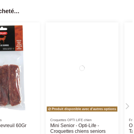
heté...
nt
Poules
uffant - Différentes
Mélange Volaille Mix
es
Concassé 20 kg