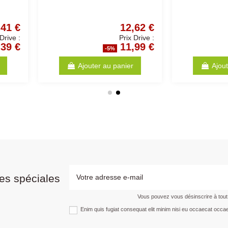
0,41 €
1,04 €
Prix Drive :
Prix Drive :
0,39 €
0,99 €
%
-5%
anier
Ajouter au panier
es spéciales
Vous pouvez vous désinscrire à tou
Enim quis fugiat consequat elit minim nisi eu occaecat occae