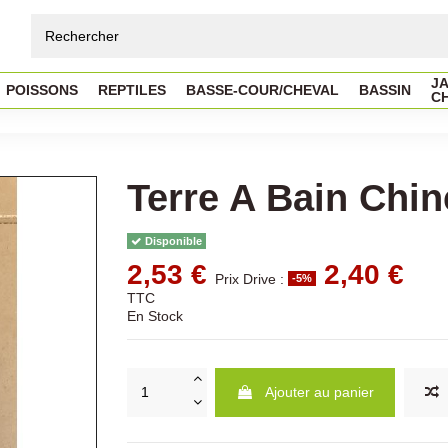
JA
POISSONS
REPTILES
BASSE-COUR/CHEVAL
BASSIN
C
Terre A Bain Chin
Disponible
2,53 €
2,40 €
Prix Drive :
-5%
TTC
En Stock
Ajouter au panier