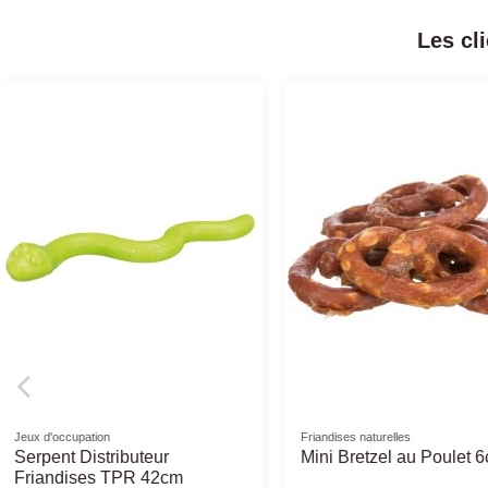
Les cl
Produit disponible avec d'autres options
Croquettes OPTI LIFE chien
Friandises Buffles
Mini Senior - Opti-Life -
Os Buffle Noué - Dif
Croquettes chiens seniors
Tailles - os pour chi