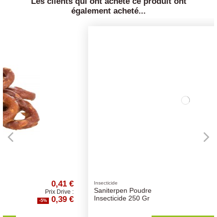
Les clients qui ont acheté ce produit ont
également acheté...
€
10,51 €
Insecticide
Saniterpen Poudre
 :
Prix Drive :
€
9,98 €
Insecticide 250 Gr
-5%