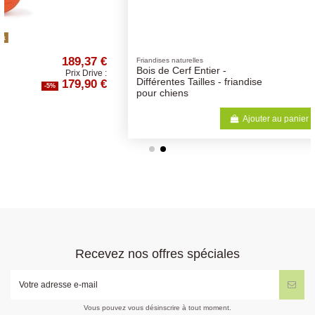
 €
6,84 €
Friandises naturelles
Bois de Cerf Entier -
e :
Prix Drive :
 €
6,50 €
Différentes Tailles - friandise
-5%
pour chiens
Ajouter au panier
Recevez nos offres spéciales
Vous pouvez vous désinscrire à tout moment.