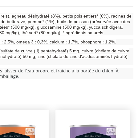
els), agneau déshydraté (8%), petits pois entiers* (6%), racines de
 de betterave, pomme* (1%), huile de poisson (préservée avec des
tées* (500 mg/kg), glucosamine (500 mg/kg), yucca schidigera,
80 mg/kg), thé vert* (80 mg/kg). *Ingrédients naturels
6 : 2,5%, oméga 3 : 0,3%, calcium : 1,7%, phosphore : 1,2%.
ulfate de cuivre (II) pentahydraté) 5 mg, cuivre (chélate de cuivre
onohydraté) 50 mg, zinc (chélate de zinc d'acides aminés hydraté)
laisser de l’eau propre et fraîche à la portée du chien. À
emballage.