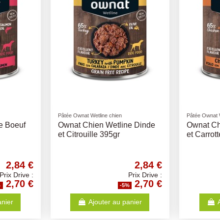
Pâtée Ownat Wetline chien
Compléments 
e Poulet
Ownat Chien Wetline Agneau
Ownat Hu
et PdTerre 395gr
250ml
2,84 €
2,84 €
Prix Drive :
Prix Drive :
2,70 €
2,70 €
%
-5%
anier
Ajouter au panier