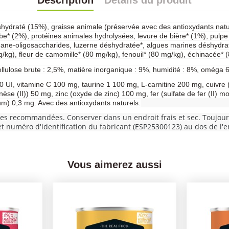
Description
Détails du produit
shydraté (15%), graisse animale (préservée avec des antioxydants natur
* (2%), protéines animales hydrolysées, levure de bière* (1%), pulpe
nnane-oligosaccharides, luzerne déshydratée*, algues marines déshydra
/kg), fleur de camomille* (80 mg/kg), fenouil* (80 mg/kg), échinacée* (
ellulose brute : 2,5%, matière inorganique : 9%, humidité : 8%, oméga 
 UI, vitamine C 100 mg, taurine 1 100 mg, L-carnitine 200 mg, cuivre (s
e (II)) 50 mg, zinc (oxyde de zinc) 100 mg, fer (sulfate de fer (II) m
um) 0,3 mg. Avec des antioxydants naturels.
res recommandées. Conserver dans un endroit frais et sec. Toujours 
 et numéro d'identification du fabricant (ESP25300123) au dos de l'
Vous aimerez aussi