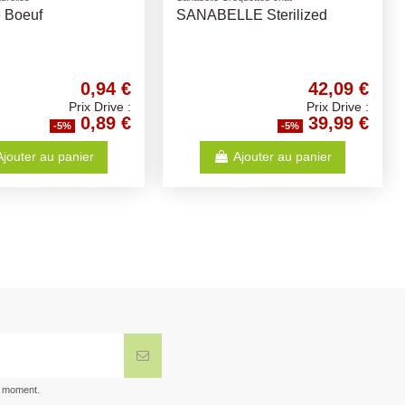
de Mouton - 430ml
Happy Life Friandises
Nomchies 150Gr
12,62 €
3,56 €
Prix Drive :
Prix Drive :
11,99 €
3,38 €
-5%
-5%
Ajouter au panier
Ajouter au panier
t moment.