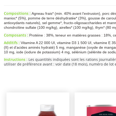
Compositions :
Agneau frais* (min. 40% avant l'extrusion), porc dé
manioc* (5%), pomme de terre déshydratée* (3%), gousse de caroube
antioxydants naturels), sel gemme*, fructo-oligosaccharides et ma
chondroïtine sulfate (100 mg/kg), airelles* (100 mg/kg), thym* (80 mg
Composants :
Protéine : 38%, teneur en matières grasses : 18%, c
Additifs :
Vitamine A 22 000 UI, vitamine D3 1 500 UI, vitamine E 350
(II) et d'acides aminés hydraté) 5 mg, manganèse (oxyde de manganès
10 mg, iode (iodure de potassium) 4 mg, sélénium (sélénite de sodi
Instructions :
Les quantités indiquées sont les rations journaliè
utiliser de préférence avant : voir date (18 mois), numéro de lot