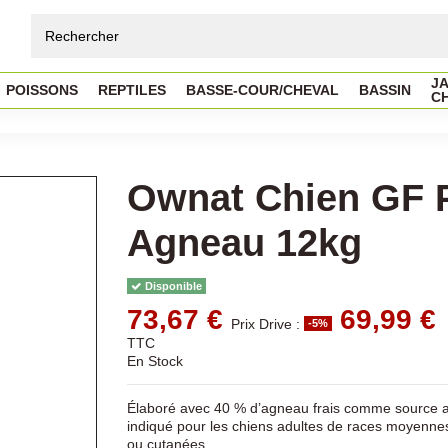
JA
POISSONS
REPTILES
BASSE-COUR/CHEVAL
BASSIN
C
Ownat Chien GF P
Agneau 12kg
Disponible
73,67 €
69,99 €
Prix Drive :
-5%
TTC
En Stock
Élaboré avec 40 % d’agneau frais comme source al
indiqué pour les chiens adultes de races moyennes 
ou cutanées.