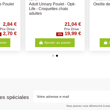
hés 50Gr
Oreille de Porc XXL Soufflée -
Graisse 
Friandise chien
1,15 €
1,78 €
Prix Drive :
Prix Drive :
1,09 €
1,69 €
%
-5%
anier
Ajouter au panier
es spéciales
Vous pouvez vous désinscrire à tou