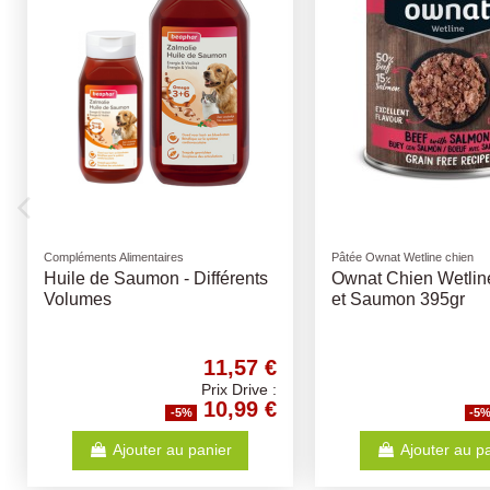
Pâtée Ownat Wetline chien
Pâtée Ownat Wetline chien
Ownat Chien Wetline Dinde
Ownat Chien Wetlin
et Citrouille 395gr
et Carrottes 395gr
2,84 €
Prix Drive :
2,70 €
-5%
-5
Ajouter au panier
Ajouter au p