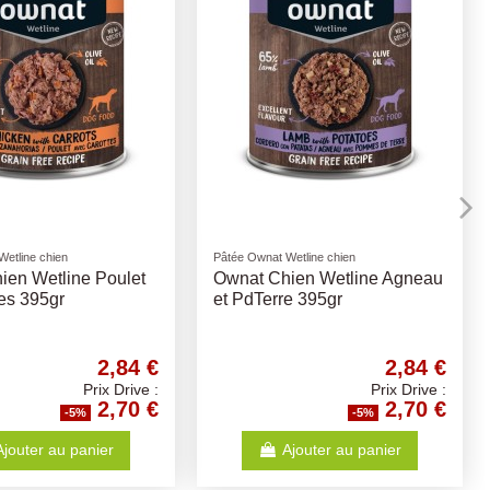
Alimentaires
Compléments Alimentaires
ile de Saumon
Graisse de Mouton - 430ml
11,57 €
12,62 €
Prix Drive :
Prix Drive :
10,99 €
11,99 €
-5%
-5%
Ajouter au panier
Ajouter au panier