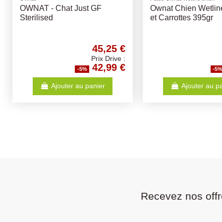
SANITERPEN DETERGENT
Cous de Dinde Séc
FLEUR DE COTON 1L
13,67 €
Prix Drive :
12,99 €
-5%
-5
Ajouter au panier
Ajouter au p
Recevez nos offr