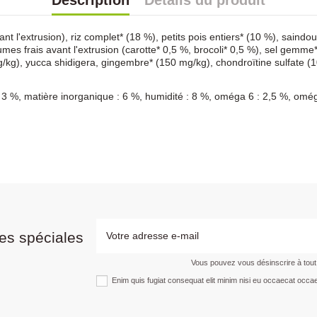
Description
Détails du produit
vant l'extrusion), riz complet* (18 %), petits pois entiers* (10 %), sain
mes frais avant l'extrusion (carotte* 0,5 %, brocoli* 0,5 %), sel gemme
/kg), yucca shidigera, gingembre* (150 mg/kg), chondroïtine sulfate
: 3 %, matière inorganique : 6 %, humidité : 8 %, oméga 6 : 2,5 %, omé
es spéciales
Vous pouvez vous désinscrire à tou
Enim quis fugiat consequat elit minim nisi eu occaecat occae