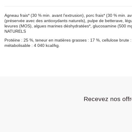
Agneau frais* (30 % min. avant l'extrusion), porc frais* (30 % min. a
(préservée avec des antioxydants naturels), pulpe de betterave, légu
levures (MOS), algues marines déshydratées*, glucosamine (500 mg
NATURELS
Protéine : 25 %, teneur en matières grasses : 17 %, cellulose brute 
métabolisable : 4 040 kcal/kg.
Recevez nos offr