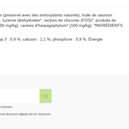
doux (préservé avec des antioxydants naturels), huile de saumon
*, luzerne déshydratée*, racines de chicorée (FOS)*, produits de
 (100 mg/kg), racines d'harpagophytum* (100 mg/kg). *INGRÉDIENTS
ga 3 : 0,4 %, calcium : 1,1 %, phosphore : 0,9 %. Énergie
t moment.
cat deserunt aliquip nisi ex deserunt.