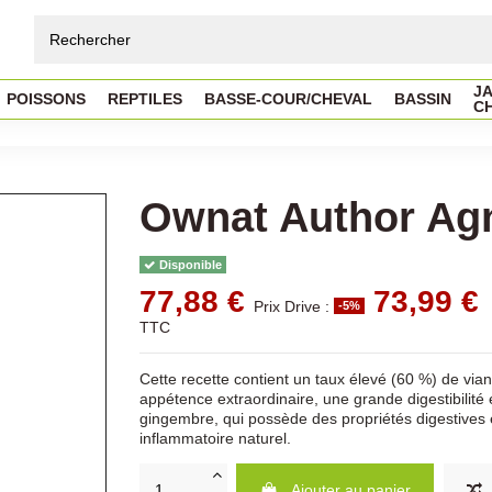
JA
POISSONS
REPTILES
BASSE-COUR/CHEVAL
BASSIN
C
Ownat Author Agn
Disponible
77,88 €
73,99 €
Prix Drive :
-5%
TTC
Cette recette contient un taux élevé (60 %) de via
appétence extraordinaire, une grande digestibilité e
gingembre, qui possède des propriétés digestives et
inflammatoire naturel.
Ajouter au panier