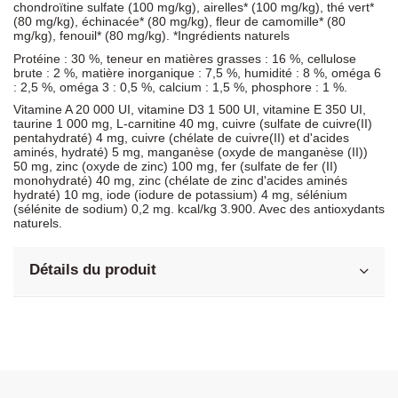
chondroïtine sulfate (100 mg/kg), airelles* (100 mg/kg), thé vert*
(80 mg/kg), échinacée* (80 mg/kg), fleur de camomille* (80
mg/kg), fenouil* (80 mg/kg). *Ingrédients naturels
Protéine : 30 %, teneur en matières grasses : 16 %, cellulose
brute : 2 %, matière inorganique : 7,5 %, humidité : 8 %, oméga 6
: 2,5 %, oméga 3 : 0,5 %, calcium : 1,5 %, phosphore : 1 %.
Vitamine A 20 000 UI, vitamine D3 1 500 UI, vitamine E 350 UI,
taurine 1 000 mg, L-carnitine 40 mg, cuivre (sulfate de cuivre(II)
pentahydraté) 4 mg, cuivre (chélate de cuivre(II) et d'acides
aminés, hydraté) 5 mg, manganèse (oxyde de manganèse (II))
50 mg, zinc (oxyde de zinc) 100 mg, fer (sulfate de fer (II)
monohydraté) 40 mg, zinc (chélate de zinc d'acides aminés
hydraté) 10 mg, iode (iodure de potassium) 4 mg, sélénium
(sélénite de sodium) 0,2 mg. kcal/kg 3.900. Avec des antioxydants
naturels.
Détails du produit