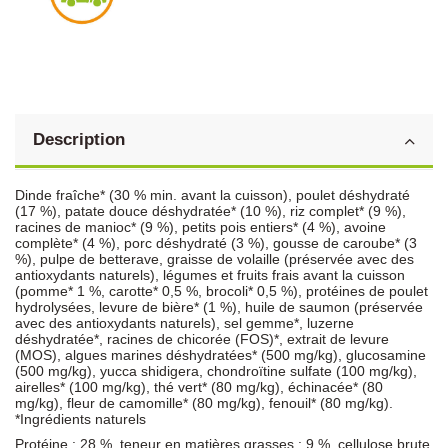
Description
Dinde fraîche* (30 % min. avant la cuisson), poulet déshydraté
(17 %), patate douce déshydratée* (10 %), riz complet* (9 %),
racines de manioc* (9 %), petits pois entiers* (4 %), avoine
complète* (4 %), porc déshydraté (3 %), gousse de caroube* (3
%), pulpe de betterave, graisse de volaille (préservée avec des
antioxydants naturels), légumes et fruits frais avant la cuisson
(pomme* 1 %, carotte* 0,5 %, brocoli* 0,5 %), protéines de poulet
hydrolysées, levure de bière* (1 %), huile de saumon (préservée
avec des antioxydants naturels), sel gemme*, luzerne
déshydratée*, racines de chicorée (FOS)*, extrait de levure
(MOS), algues marines déshydratées* (500 mg/kg), glucosamine
(500 mg/kg), yucca shidigera, chondroïtine sulfate (100 mg/kg),
airelles* (100 mg/kg), thé vert* (80 mg/kg), échinacée* (80
mg/kg), fleur de camomille* (80 mg/kg), fenouil* (80 mg/kg).
*Ingrédients naturels
Protéine : 28 %, teneur en matières grasses : 9 %, cellulose brute