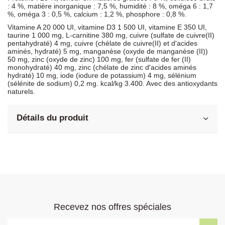
: 4 %, matière inorganique : 7,5 %, humidité : 8 %, oméga 6 : 1,7
%, oméga 3 : 0,5 %, calcium : 1,2 %, phosphore : 0,8 %.
Vitamine A 20 000 UI, vitamine D3 1 500 UI, vitamine E 350 UI,
taurine 1 000 mg, L-carnitine 380 mg, cuivre (sulfate de cuivre(II)
pentahydraté) 4 mg, cuivre (chélate de cuivre(II) et d'acides
aminés, hydraté) 5 mg, manganèse (oxyde de manganèse (II))
50 mg, zinc (oxyde de zinc) 100 mg, fer (sulfate de fer (II)
monohydraté) 40 mg, zinc (chélate de zinc d'acides aminés
hydraté) 10 mg, iode (iodure de potassium) 4 mg, sélénium
(sélénite de sodium) 0,2 mg. kcal/kg 3.400. Avec des antioxydants
naturels.
Détails du produit
Recevez nos offres spéciales