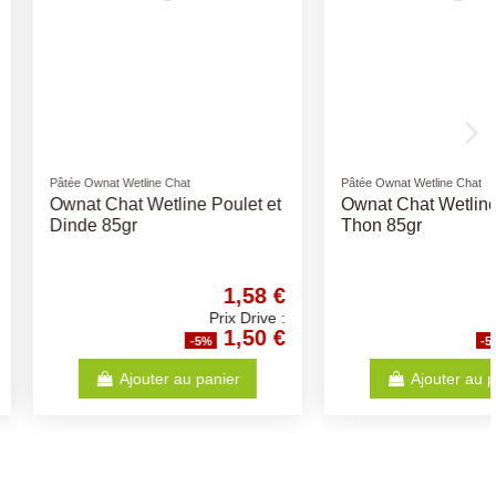
Rupture de stock
Wetline Chat
Pâtée Ownat Wetline Chat
at Wetline Dinde et
Ownat Chat Wetline Kitten
r
Saumon et Dinde 85gr
1,58 €
1,58 €
Prix Drive :
Prix Drive :
1,50 €
1,50 €
-5%
-5%
Ajouter au panier
Voir