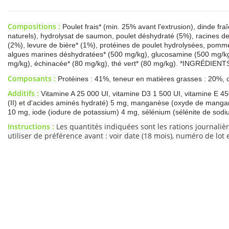
Compositions :
Poulet frais* (min. 25% avant l'extrusion), dinde fr
naturels), hydrolysat de saumon, poulet déshydraté (5%), racines 
(2%), levure de bière* (1%), protéines de poulet hydrolysées, pomm
algues marines déshydratées* (500 mg/kg), glucosamine (500 mg/kg), 
mg/kg), échinacée* (80 mg/kg), thé vert* (80 mg/kg). *INGRÉDIE
Composants :
Protéines : 41%, teneur en matières grasses : 20%, 
Additifs :
Vitamine A 25 000 UI, vitamine D3 1 500 UI, vitamine E 450
(II) et d'acides aminés hydraté) 5 mg, manganèse (oxyde de manganès
10 mg, iode (iodure de potassium) 4 mg, sélénium (sélénite de sodi
Instructions :
Les quantités indiquées sont les rations journaliè
utiliser de préférence avant : voir date (18 mois), numéro de lot