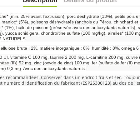
Description
Détails du produit
aîche* (min. 25% avant l'extrusion), porc déshydraté (13%), petits pois e
de manioc* (5%), poissons déshydratés (anchois du Pérou, chinchard 
e* (1%), huile de poisson (préservée avec des antioxydants naturels),
yucca schidigera, chondroïtine sulfate (100 mg/kg), airelles* (100 mg/
NTS NATURELS
cellulose brute : 2%, matière inorganique : 8%, humidité : 8%, oméga 6
 UI, vitamine C 100 mg, taurine 2 200 mg, L-carnitine 200 mg, cuivre (s
e (II)) 52 mg, zinc (oxyde de zinc) 100 mg, fer (sulfate de fer (II) m
um) 0,3 mg. Avec des antioxydants naturels.
res recommandées. Conserver dans un endroit frais et sec. Toujours 
 et numéro d'identification du fabricant (ESP25300123) au dos de l'