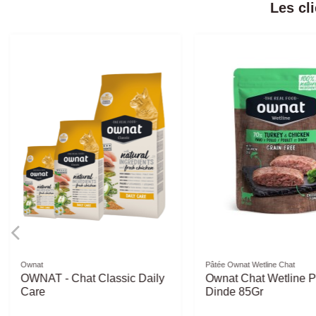
Les cl
Ownat
Ownat
OWNAT - Chien Just GF
OWNAT - Chat GF P
Adult Canard
Adult Poulet Dinde