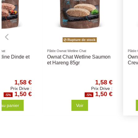
Pâtée Ownat Wetline Chat
Pâtée Ownat Wetline Chat
Ownat Chat Wetline Poulet et
Ownat Chat Wetline 
Crevettes 85gr
Saumon 85gr
1,58 €
Prix Drive :
1,50 €
-5%
-5
Ajouter au panier
Ajouter au p