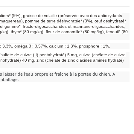
ntiers* (9%), graisse de volaille (préservée avec des antioxydants
et maquereau), pomme de terre déshydratée* (3%), œuf déshydraté*
 sel gemme*, fructo-oligosaccharides et mannane-oligosaccharides,
kg), thym* (80 mg/kg), fleur de camomille* (80 mg/kg), fenouil* (80
 : 3,3%, oméga 3 : 0,57%, calcium : 1,3%, phosphore : 1%.
ulfate de cuivre (II) pentahydraté) 5 mg, cuivre (chélate de cuivre
onohydraté) 40 mg, zinc (chélate de zinc d'acides aminés hydraté)
laisser de l’eau propre et fraîche à la portée du chien. À
emballage.