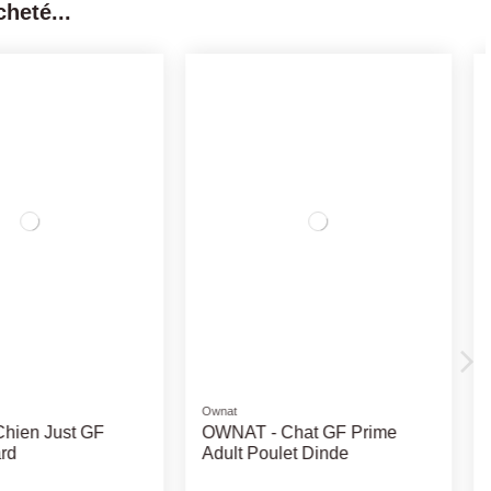
heté...
Rupture de stock
Wetline Chat
Litières
at Wetline Saumon
Litière bentonite Maximum
g 85gr
CHARBON ACTIV 12kg