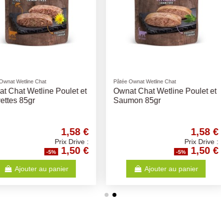
Pâtée Ownat Wetline Chat
Pâtée Ownat 
Poulet et
Ownat Chat Wetline Poulet et
Ownat Ch
Dinde 85gr
Thon 85g
1,58 €
1,58 €
Prix Drive :
Prix Drive :
1,50 €
1,50 €
%
-5%
anier
Ajouter au panier