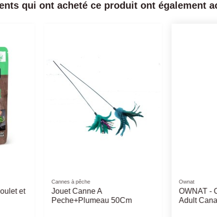
ients qui ont acheté ce produit ont également ac
Ownat
Pâtée Ownat 
rime
Ownat Chat GF Prime
Ownat Ch
Sterilised Poulet Dinde
et Haren