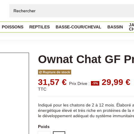
JA
POISSONS
REPTILES
BASSE-COUR/CHEVAL
BASSIN
C
Ownat Chat GF Pr
Rupture de stock
31,57 €
29,99 €
Prix Drive :
-5%
TTC
Indiqué pour les chatons de 2 à 12 mois. Élaboré a
énergétique élevé et très riche en protéines de la 
le développement adéquat du système immunitaire
Poids