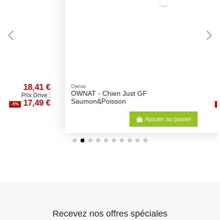
63,14 €
Ownat
OWNAT - Chien Just GF
Prix Drive :
59,98 €
Saumon&Poisson
-5%
Ajouter au panier
Recevez nos offres spéciales