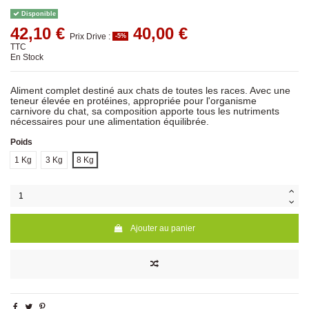
Disponible
42,10 €
40,00 €
Prix Drive :
-5%
TTC
En Stock
Aliment complet destiné aux chats de toutes les races. Avec une
teneur élevée en protéines, appropriée pour l'organisme
carnivore du chat, sa composition apporte tous les nutriments
nécessaires pour une alimentation équilibrée.
Poids
1 Kg
3 Kg
8 Kg
Ajouter au panier