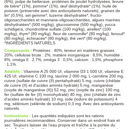
(6%), pulpe de betterave, protéines de poulet hydrolysées, levure
de bière* (1%), pomme* (1%), œuf déshydraté* (1%), huile de
poisson (préservée avec des antioxydants naturels), graines de
lin* (0,5%), sel gemme*, luzerne déshydratée*, fructo-
oligosaccharides et mannane-oligosaccharides, algues marines
déshydratées* (500 mg/kg), glucosamine (500 mg/kg), yucca
schidigera, chondroïtine sulfate (100 mg/kg), airelles* (100
mg/kg), thym* (80 mg/kg), fleur de camomille* (80 mg/kg), fenouil*
(80 mg/kg), échinacée* (80 mg/kg), thé vert* (80 mg/kg).
*INGRÉDIENTS NATURELS
Composants :
Protéines : 40%, teneur en matières grasses :
20%, cellulose brute : 2%, matière inorganique : 8,5%, humidité :
8%, oméga 6 : 2,7%, oméga 3 : 0,5%, calcium : 1,6%, phosphore
: 1,1%.
Additifs :
Vitamine A 25 000 UI, vitamine D3 1 500 UI, vitamine E
425 UI, vitamine C 100 mg, taurine 2 000 mg, L-carnitine 200 mg,
cuivre (sulfate de cuivre (II) pentahydraté) 5 mg, cuivre (chélate
de cuivre (II) et d'acides aminés hydraté) 5 mg, manganèse
(oxyde de manganèse (II)) 52 mg, zinc (oxyde de zinc) 100 mg,
fer (sulfate de fer (II) monohydraté) 40 mg, zinc (chélate de zinc
d'acides aminés hydraté) 10 mg, iode (iodure de potassium) 4
mg, sélénium (sélénite de sodium) 0,3 mg. Avec des antioxydants
naturels.
Instructions :
Les quantités indiquées sont les rations
journalières recommandées. Conserver dans un endroit frais et
sec. Toujours laisser de l’eau propre et fraîche à la portée du