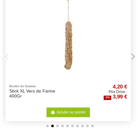
4,20 €
Croquettes OPTI LIFE chien
Maxi Adult 12.5Kg - Opti-Life
Prix Drive :
3,99 €
- Croquettes chiens adultes
-5%
-5%
Ajouter au panier