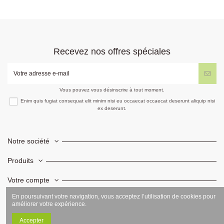
Recevez nos offres spéciales
Vous pouvez vous désinscrire à tout moment.
Enim quis fugiat consequat elit minim nisi eu occaecat occaecat deserunt aliquip nisi
ex deserunt.
Notre société
Produits
Votre compte
En poursuivant votre navigation, vous acceptez l’utilisation de cookies pour
Informations
améliorer votre expérience.
Accepter