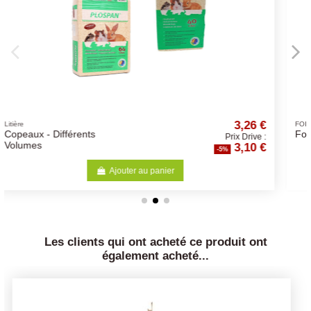
3,26 €
8
FOIN
Foin - Différents Volumes
Prix Drive :
Prix
3,10 €
8
-5%
-5%
Ajouter au panier
Les clients qui ont acheté ce produit ont
également acheté...