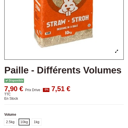
Paille - Différents Volumes
Disponible
7,90 €
7,51 €
Prix Drive :
-5%
TTC
En Stock
Volume
2.5kg
10kg
1kg