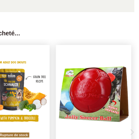
heté...
Rupture de stock