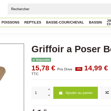
JA
POISSONS
REPTILES
BASSE-COUR/CHEVAL
BASSIN
C
Griffoir a Poser 
Disponible
15,78 €
14,99 €
Prix Drive :
-5%
TTC
Ajouter au panier