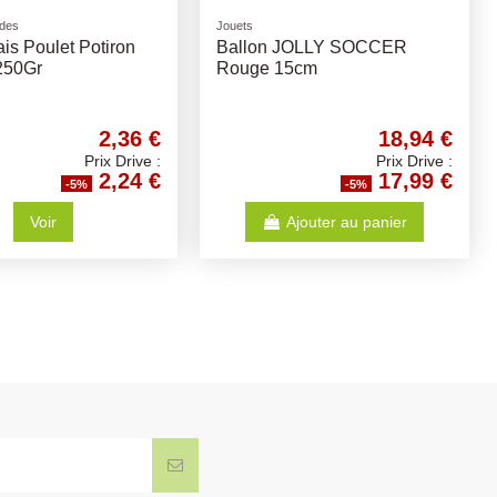
ides
Jouets
is Poulet Potiron
Ballon JOLLY SOCCER
 250Gr
Rouge 15cm
2,36 €
18,94 €
Prix Drive :
Prix Drive :
2,24 €
17,99 €
-5%
-5%
Voir
Ajouter au panier