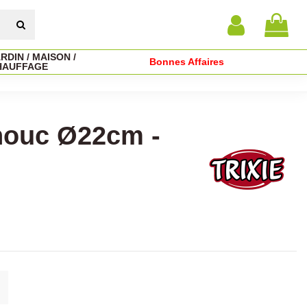
RDIN / MAISON /
Bonnes Affaires
HAUFFAGE
houc Ø22cm -