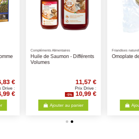
Litières
Friandises nat
t
Litière Agglomérante Coton
Nerf de 
ti-Life -
Frais 20L
dultes
50,52 €
18,41 €
Prix Drive :
Prix Drive :
47,99 €
17,49 €
-5%
anier
Ajouter au panier