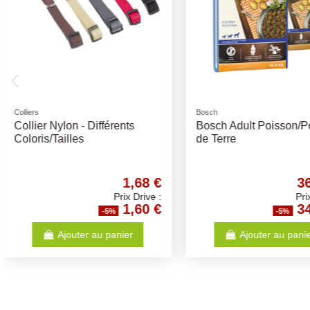
Friandises naturelles
Croquettes OPTI LIFE chien
Trachée Coupée de Boeuf
Medium et Maxi Adul
7/8cm 200Gr
Digestion 12.5Kg - Op
Croquettes chiens a
4,62 €
Prix Drive :
4,39 €
-5%
-5%
Ajouter au panier
Ajouter au p