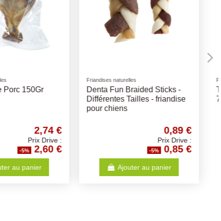
urelles
Aliments humides
Boeuf séché 12cm
Bosch Frais Poulet-Riz-
Carottes 250Gr
1,57 €
2,36 €
Prix Drive :
Prix Drive :
1,49 €
2,24 €
-5%
-5%
Ajouter au panier
Ajouter au panier