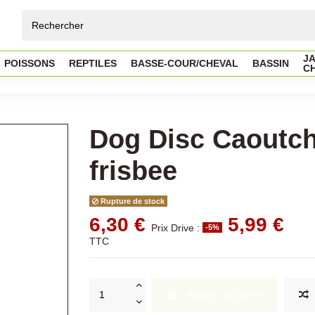
JA
POISSONS
REPTILES
BASSE-COUR/CHEVAL
BASSIN
C
Dog Disc Caoutc
frisbee
Rupture de stock
6,30 €
5,99 €
Prix Drive :
-5%
TTC
Ajouter au panier