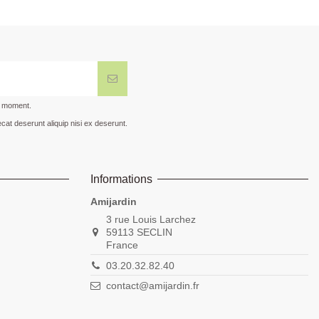
t moment.
cat deserunt aliquip nisi ex deserunt.
Informations
Amijardin
3 rue Louis Larchez
59113 SECLIN
France
03.20.32.82.40
contact@amijardin.fr