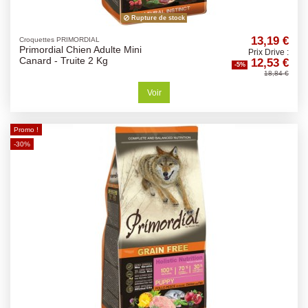
Rupture de stock
13,19 €
Croquettes PRIMORDIAL
Primordial Chien Adulte Mini
Prix Drive :
12,53 €
Canard - Truite 2 Kg
-5%
18,84 €
Voir
Promo !
-30%