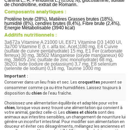
Canina L., R. Pendulina L.) (0,002%), glucosamine, sulfate
de chondroïtine, extrait de Romarin.
Composants analytiques :
Protéine brute (28%), Matières Grasses brutes (18%),
humidité (8%), cendres brutes (8,4%), Fibre brute (2,4%),
Energie Métabolisable (3940 kcal)
Additifs nutritionnels :
3a672a Vitamine A 21000 UI, E671 Vitamine D3 1400 UI,
3a700 Vitamine E (t. r. alfa toc. Acet.)180 mg, E4 Cuivre
(sulfate de cuivre pentahydrate) 15 mg, E1 Fer (carbonate
ferreux) 30 mg, 3b502 Manganese (oxyde manganeux) 60
mg, 3b605 Zinc (sulfate de zinc monohydrate) 68 mg,
3b201 Iode (iodure de potassium) 3,7 mg, E8 selenium
(selenite de sodium) 0,16 mg, Taurine 1000 mg
Important : 
Conserver dans un lieu frais et sec. Les 
croquettes
 peuvent se 
consommer comme ça ou être humidifiées. Laissez toujours à 
disposition du 
chien
 de l'eau fraîche.
Choisissez une alimentation équilibrée et adaptée pour votre 
chien
, lorsque vous avez trouvé une alimentation qui convient à 
votre animal, gardez celle-ci. Les 
chiens et chiots
 sont des 
animaux aux intestins sensibles, un changement de nourriture lui 
génère un inconfort intestinal. Pour modifier son alimentation en 
douceur et éviter ces désagréments, mélangez les anciennes et  