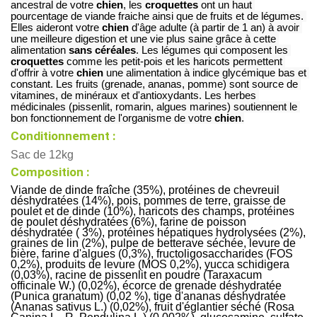
ancestral de votre 
chien
, les 
croquettes
 ont un haut 
pourcentage de viande fraiche ainsi que de fruits et de légumes. 
Elles aideront votre 
chien
 d'âge adulte (à partir de 1 an) à avoir 
une meilleure digestion et une vie plus saine grâce à cette 
alimentation 
sans céréales
. Les légumes qui composent les 
croquettes
 comme les petit-pois et les haricots permettent 
d'offrir à votre 
chien
 une alimentation à indice glycémique bas et 
constant. Les fruits (grenade, ananas, pomme) sont source de 
vitamines, de minéraux et d'antioxydants. Les herbes 
médicinales (pissenlit, romarin, algues marines) soutiennent le 
bon fonctionnement de l'organisme de votre 
chien
.
Conditionnement :
Sac de 12kg
Composition :
Viande de dinde fraîche (35%), protéines de chevreuil
déshydratées (14%), pois, pommes de terre, graisse de
poulet et de dinde (10%), haricots des champs, protéines
de poulet déshydratées (6%), farine de poisson
déshydratée ( 3%), protéines hépatiques hydrolysées (2%),
graines de lin (2%), pulpe de betterave séchée, levure de
bière, farine d'algues (0,3%), fructoligosaccharides (FOS
0,2%), produits de levure (MOS 0,2%), yucca schidigera
(0,03%), racine de pissenlit en poudre (Taraxacum
officinale W.) (0,02%), écorce de grenade déshydratée
(Punica granatum) (0,02 %), tige d'ananas déshydratée
(Ananas sativus L.) (0,02%), fruit d'églantier séché (Rosa