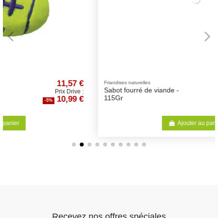
1,36 €
Friandises naturelles
Sabot fourré de viande -
Prix Drive :
1,29 €
115Gr
-5%
Ajouter au panier
Recevez nos offres spéciales