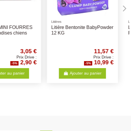
Biscuits
on Belamy Mix
Bosch Biscuit Sammy's -
1,3Kg - Friandises
Différents Choix
6,30 €
3,68 €
Prix Drive :
Prix Drive :
5,99 €
3,50 €
-5%
-5%
Ajouter au panier
Ajouter au panier