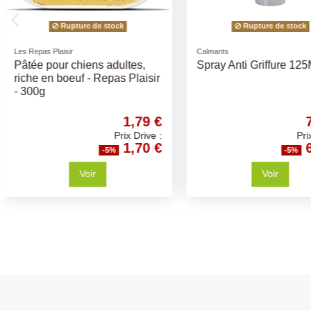
Litières
Distibuteurs eau & croquettes
Litière Sandy Clumping Baby
Distributeur eau ou
Powder 10kg
croquettes STELLA 
Différents Volumes
8,41 €
Prix Drive :
7,99 €
-5%
-5
Ajouter au panier
Ajouter au p