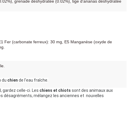
 (0.02%), grenade déshydratée (0.02%), tige d'ananas déshydratée
g, E1 Fer (carbonate ferreux): 30 mg, E5 Manganèse (oxyde de
mg.
le.
 du 
chien
 de l'eau fraîche.
 gardez celle-ci. Les 
chiens et chiots
 sont des animaux aux 
intestins sensibles, un changement de nourriture lui génère un inconfort intestinal. Pour modifier son alimentation en douceur et éviter ces désagréments, mélangez les anciennes et  nouvelles 