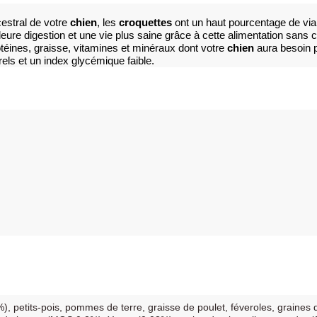
estral de votre 
chien
, les 
croquettes
 ont un haut pourcentage de vian
illeure digestion et une vie plus saine grâce à cette alimentation sans
otéines, graisse, vitamines et minéraux dont votre 
chien
 aura besoin 
els et un index glycémique faible.
, petits-pois, pommes de terre, graisse de poulet, féveroles, graines d