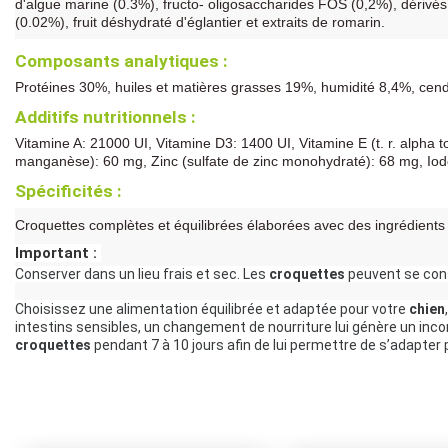
d'algue marine (0.3%), fructo- oligosaccharides FOS (0,2%), dérivé
(0.02%), fruit déshydraté d'églantier et extraits de romarin.
Composants analytiques :
Protéines 30%, huiles et matières grasses 19%, humidité 8,4%, cend
Additifs nutritionnels :
Vitamine A: 21000 UI, Vitamine D3: 1400 UI, Vitamine E (t. r. alpha
manganèse): 60 mg, Zinc (sulfate de zinc monohydraté): 68 mg, Iode
Spécificités :
Croquettes complètes et équilibrées élaborées avec des ingrédients n
Important : 
Conserver dans un lieu frais et sec. Les 
croquettes
 peuvent se con
Choisissez une alimentation équilibrée et adaptée pour votre 
chien
croquettes
 pendant 7 à 10 jours afin de lui permettre de s’adapter