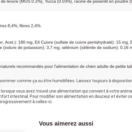
s de levure (MOS 0.2%), Yucca (0.03%), racine de pissenlit en poudre
res 8,4%, fibres 2,4%.
 toc. Acet.): 180 mg, E4 Cuivre (sulfate de cuivre pentahydraté): 15 m
 (iodure de potassium): 3,7 mg, sélénium (sélénite de sodium): 0,16 
aturels recommandés pour l'alimentation de chien adulte de petite tail
sommer comme ça ou être humidifiées. Laissez toujours à disposition
, lorsque vous avez trouvé une alimentation qui convient à votre animal,
 progressivement à celles-ci.
Vous aimerez aussi