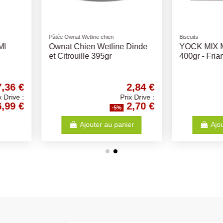
Rupture de stock
Friandises naturelles
Biscuits
Creamy Snack Chien -
Pro Fusi
-
Différents Goûts
Biscuits 
chiens
2,10 €
1,52 €
Prix Drive :
Prix Drive :
2,00 €
1,44 €
%
-5%
anier
Voir