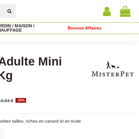
RDIN / MAISON /
Bonnes Affaires
HAUFFAGE
Adulte Mini
 Kg
18,84 €
-30%
ites tailles, riches en canard et en truite