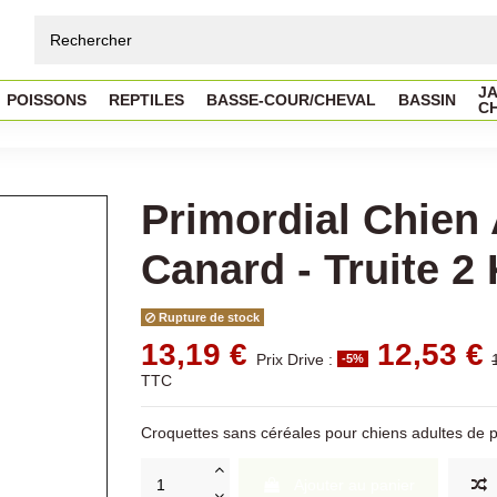
JA
POISSONS
REPTILES
BASSE-COUR/CHEVAL
BASSIN
C
Primordial Chien 
Canard - Truite 2
Rupture de stock
13,19 €
12,53 €
Prix Drive :
-5%
TTC
Croquettes sans céréales pour chiens adultes de pet
Ajouter au panier