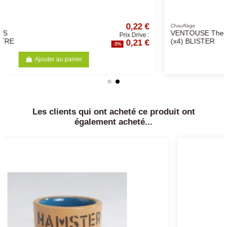
22 €
1,04 €
Chauffage
VENTOUSE Thermometre
rive :
Prix Drive :
1 €
0,99 €
(x4) BLISTER
-5%
Ajouter au panier
Les clients qui ont acheté ce produit ont
également acheté...