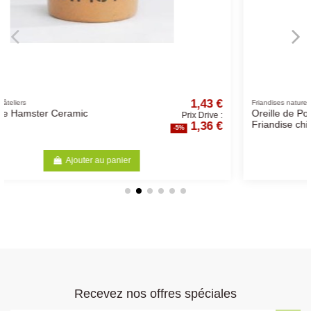
,43 €
1,04 
Friandises naturelles
Oreille de Porc Fumée -
Drive :
Prix Drive 
36 €
0,99 
Friandise chien
-5%
Ajouter au panier
Recevez nos offres spéciales