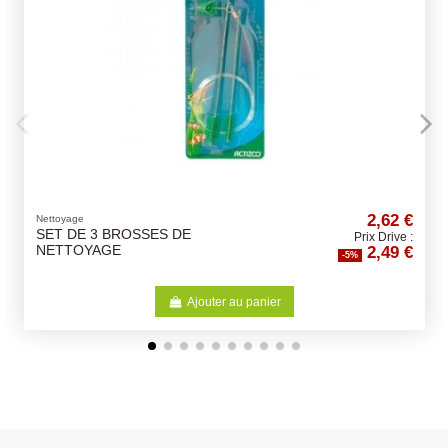
2,62 €
Nettoyage
 DE
AQUA SIPHON SET
Prix Drive :
2,49 €
-5%
Ajouter au panier
Aj