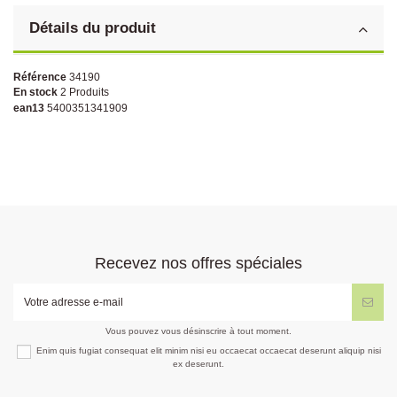
Détails du produit
Référence
34190
En stock
2 Produits
ean13
5400351341909
Recevez nos offres spéciales
Vous pouvez vous désinscrire à tout moment.
Enim quis fugiat consequat elit minim nisi eu occaecat occaecat deserunt aliquip nisi
ex deserunt.