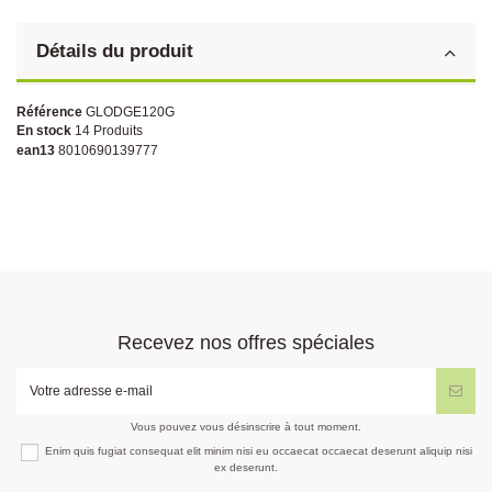
Détails du produit
Référence
GLODGE120G
En stock
14 Produits
ean13
8010690139777
Recevez nos offres spéciales
Vous pouvez vous désinscrire à tout moment.
Enim quis fugiat consequat elit minim nisi eu occaecat occaecat deserunt aliquip nisi
ex deserunt.