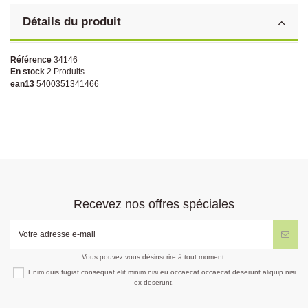
Détails du produit
Référence
34146
En stock
2 Produits
ean13
5400351341466
Recevez nos offres spéciales
Vous pouvez vous désinscrire à tout moment.
Enim quis fugiat consequat elit minim nisi eu occaecat occaecat deserunt aliquip nisi
ex deserunt.