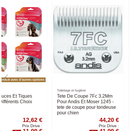
Brosses et Peignes
Shampoings
ANAH Peigne Fin
LAIT ANTI DEMAN
125ML
4,51 €
Prix Drive :