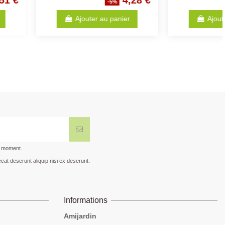
5,49 €
3,50 €
-5%
-5%
Ajouter au panier
Ajouter au panier
t moment.
cat deserunt aliquip nisi ex deserunt.
Informations
Amijardin