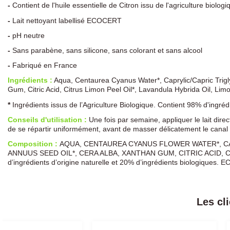
-
Contient de l'huile essentielle de Citron issu de l'agriculture biolog
-
Lait nettoyant labellisé ECOCERT
-
pH neutre
-
Sans parabène, sans silicone, sans colorant et sans alcool
-
Fabriqué en France
Ingrédients :
Aqua, Centaurea Cyanus Water*, Caprylic/Capric Trigly
Gum, Citric Acid, Citrus Limon Peel Oil*, Lavandula Hybrida Oil, Limo
*
Ingrédients issus de l’Agriculture Biologique. Contient 98% d'ingr
Conseils d'utilisation :
Une fois par semaine, appliquer le lait dire
de se répartir uniformément, avant de masser délicatement le canal au
Composition :
AQUA, CENTAUREA CYANUS FLOWER WATER*, CA
ANNUUS SEED OIL*, CERA ALBA, XANTHAN GUM, CITRIC ACID, CITR
d’ingrédients d’origine naturelle et 20% d’ingrédients biologiques
Les cl