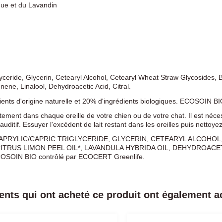
ique et du Lavandin
ceride, Glycerin, Cetearyl Alcohol, Cetearyl Wheat Straw Glycosides, 
nene, Linalool, Dehydroacetic Acid, Citral.
édients d'origine naturelle et 20% d'ingrédients biologiques. ECOSOIN 
ctement dans chaque oreille de votre chien ou de votre chat. Il est néce
ditif. Essuyer l'excédent de lait restant dans les oreilles puis nettoyez
PRYLIC/CAPRIC TRIGLYCERIDE, GLYCERIN, CETEARYL ALCOHOL
US LIMON PEEL OIL*, LAVANDULA HYBRIDA OIL, DEHYDROACETIC ACID.
. ECOSOIN BIO contrôlé par ECOCERT Greenlife.
ients qui ont acheté ce produit ont également ac