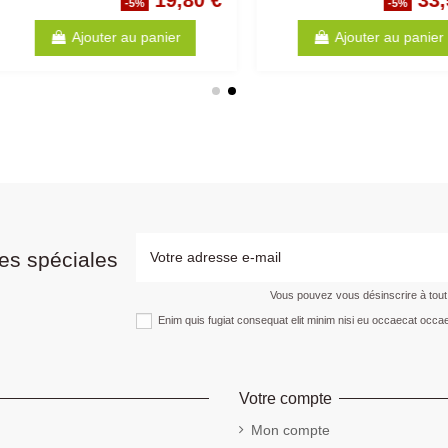
6,99 €
16,89 €
%
-5%
anier
Ajouter au panier
es spéciales
Vous pouvez vous désinscrire à tou
Enim quis fugiat consequat elit minim nisi eu occaecat occae
Votre compte
Mon compte