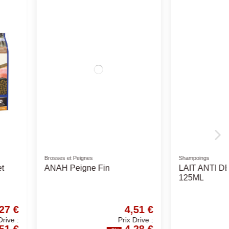
urelles
Biscuits
ochon Sautés (Lot
Bosch Biscuit Sammy's -
riandises chiens
Différents Choix
5,78 €
3,68 €
Prix Drive :
Prix Drive :