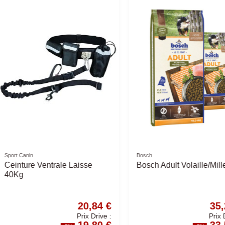
Friandises naturelles
Friandises nat
GEAISON
Bâtonnet Fromage -
Nez de C
Différentes Tailles
de 5) - F
7,36 €
17,78 €
Prix Drive :
Prix Drive :