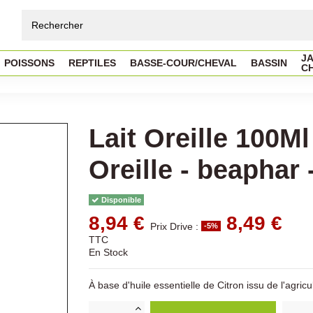
JA
POISSONS
REPTILES
BASSE-COUR/CHEVAL
BASSIN
C
Lait Oreille 100M
Oreille - beaphar 
Disponible
8,94 €
8,49 €
Prix Drive :
-5%
TTC
En Stock
À base d'huile essentielle de Citron issu de l'agric