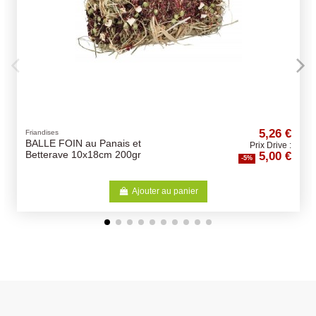
5,26 €
Croquettes PRIM
OIN au Panais et
Primordial Ch
Prix Drive :
5,00 €
ve 10x18cm 200gr
Poulet - Sau
-5%
Ajouter au panier