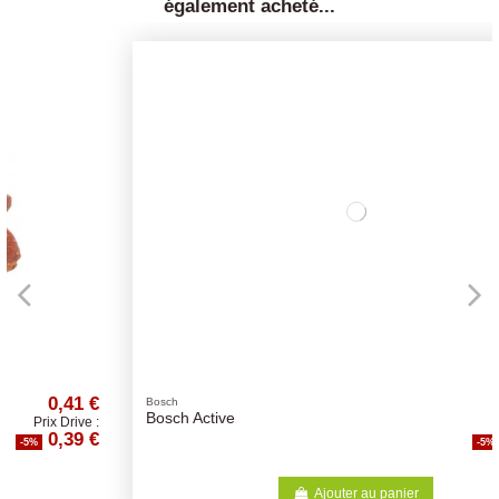
également acheté...
€
39,47 €
Bosch
Bosch Active
:
Prix Drive :
€
37,50 €
-5%
Ajouter au panier