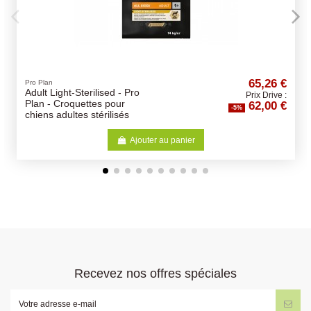
65,26 €
Poules
o
Mélange Poules Pondeuse
Prix Drive :
62,00 €
Concassé 20Kg
-5%
jouter au panier
Ajoute
Recevez nos offres spéciales