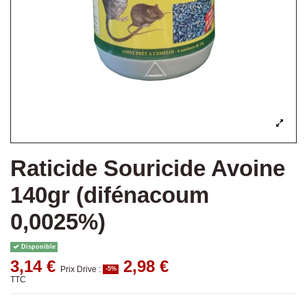
Raticide Souricide Avoine
140gr (difénacoum
0,0025%)
Disponible
3,14 €
2,98 €
Prix Drive :
-5%
TTC