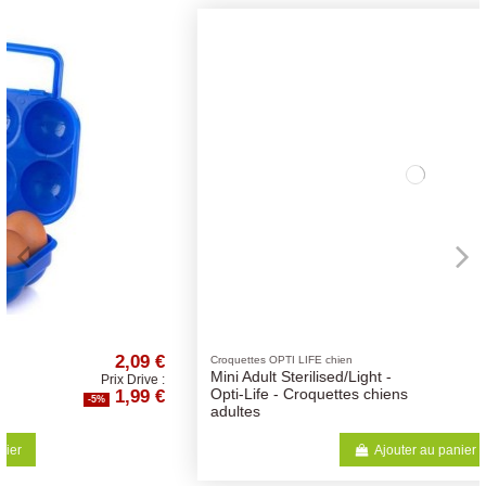
 €
33,67 €
Croquettes OPTI LIFE chien
Mini Adult Sterilised/Light -
e :
Prix Drive :
 €
31,99 €
Opti-Life - Croquettes chiens
-5%
adultes
Ajouter au panier