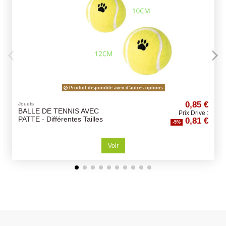
Produit disponible avec d'autres options
0,85 €
Friandises Bu
LE DE TENNIS AVEC
Os Buffle
Prix Drive :
0,81 €
 - Différentes Tailles
Différente
-5%
chiens
Voir