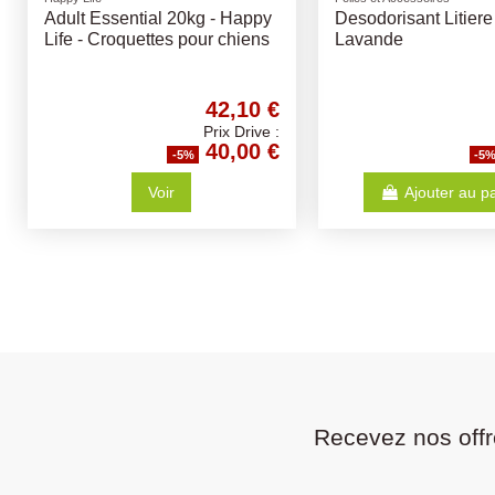
Bois D'olivier - Différentes
Boules de Graisse 9
Tailles
Pcs
10,52 €
Prix Drive :
9,99 €
-5%
-5
Ajouter au panier
Ajouter au p
Recevez nos offr