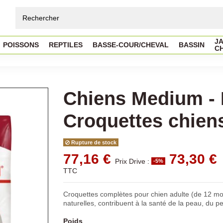
JA
POISSONS
REPTILES
BASSE-COUR/CHEVAL
BASSIN
C
Chiens Medium - 
Croquettes chien
Rupture de stock
77,16 €
73,30 €
Prix Drive :
-5%
TTC
Croquettes complètes pour chien adulte (de 12 mo
naturelles, contribuent à la santé de la peau, du p
Poids