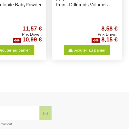
olaille Mix
Cuni Crispy Lapin
 20 kg
9,46 €
2,09 €
Prix Drive :
Prix Drive :
8,99 €
1,99 €
-5%
-5%
Ajouter au panier
Voir
t moment.