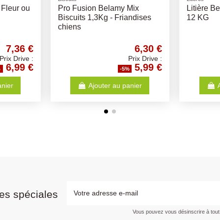
0Gr x 10
Medium et Maxi Adult Skin
Mélange V
Care 12.5Kg - Opti-Life -
Concassé
Croquettes chiens adultes
2,10 €
52,62 €
Prix Drive :
Prix Drive :
2,00 €
49,99 €
%
-5%
anier
Ajouter au panier
es spéciales
Vous pouvez vous désinscrire à tou