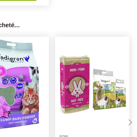
heté...
Rupture de stock
Lapin