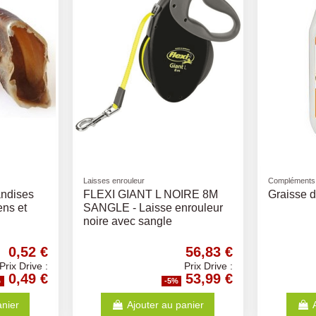
Laisses enrouleur
Compléments 
andises
FLEXI GIANT L NOIRE 8M
Graisse 
ens et
SANGLE - Laisse enrouleur
noire avec sangle
0,52 €
56,83 €
Prix Drive :
Prix Drive :
0,49 €
53,99 €
%
-5%
anier
Ajouter au panier