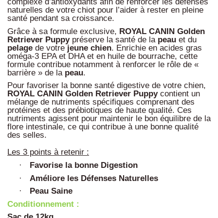
complexe d’antioxydants afin de renforcer les défenses
naturelles de votre chiot pour l’aider à rester en pleine
santé pendant sa croissance.
Grâce à sa formule exclusive,
ROYAL CANIN Golden
Retriever Puppy
préserve la santé de la
peau
et du
pelage
de votre
jeune
chien
. Enrichie en acides gras
oméga-3 EPA et DHA et en huile de bourrache, cette
formule contribue notamment à renforcer le rôle de «
barrière » de la
peau
.
Pour favoriser la bonne santé digestive de votre chien,
ROYAL CANIN Golden Retriever Puppy
contient un
mélange de nutriments spécifiques comprenant des
protéines et des prébiotiques de haute qualité. Ces
nutriments agissent pour maintenir le bon équilibre de la
flore intestinale, ce qui contribue à une bonne qualité
des selles.
Les 3 points à retenir :
Favorise la bonne Digestion
·
Améliore les Défenses Naturelles
·
Peau Saine
·
Conditionnement :
Sac de 12kg