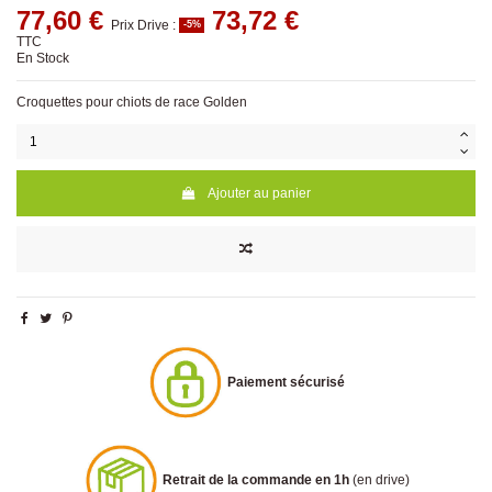
77,60 €
73,72 €
Prix Drive :
-5%
TTC
En Stock
Croquettes pour chiots de race Golden
Ajouter au panier
Paiement sécurisé
Retrait de la commande en 1h
(en drive)