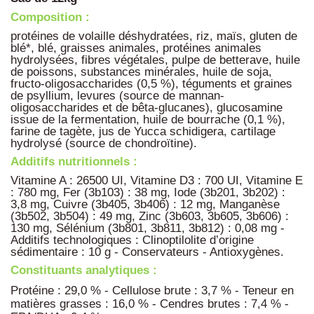
Composition :
protéines de volaille déshydratées, riz, maïs, gluten de
blé*, blé, graisses animales, protéines animales
hydrolysées, fibres végétales, pulpe de betterave, huile
de poissons, substances minérales, huile de soja,
fructo-oligosaccharides (0,5 %), téguments et graines
de psyllium, levures (source de mannan-
oligosaccharides et de bêta-glucanes), glucosamine
issue de la fermentation, huile de bourrache (0,1 %),
farine de tagète, jus de Yucca schidigera, cartilage
hydrolysé (source de chondroïtine).
Additifs nutritionnels :
Vitamine A : 26500 UI, Vitamine D3 : 700 UI, Vitamine E
: 780 mg, Fer (3b103) : 38 mg, Iode (3b201, 3b202) :
3,8 mg, Cuivre (3b405, 3b406) : 12 mg, Manganèse
(3b502, 3b504) : 49 mg, Zinc (3b603, 3b605, 3b606) :
130 mg, Sélénium (3b801, 3b811, 3b812) : 0,08 mg -
Additifs technologiques : Clinoptilolite d’origine
sédimentaire : 10 g - Conservateurs - Antioxygènes.
Constituants analytiques :
Protéine : 29,0 % - Cellulose brute : 3,7 % - Teneur en
matières grasses : 16,0 % - Cendres brutes : 7,4 % -