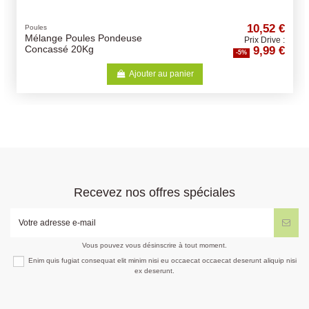
10,52 €
Poules
Mélange Poules Pondeuse
Prix Drive :
9,99 €
Concassé 20Kg
-5%
Ajouter au panier
Recevez nos offres spéciales
Vous pouvez vous désinscrire à tout moment.
Enim quis fugiat consequat elit minim nisi eu occaecat occaecat deserunt aliquip nisi
ex deserunt.